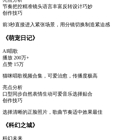
节奏把控精准
镜头语言丰富
反转设计巧妙
创作技巧
前3秒直接进入紧张场景，用分镜切换制造紧迫感
《萌宠日记》
AI唱歌
播放
200万+
点赞
15万
猫咪唱歌视频合集，可爱治愈，传播度极高
亮点分析
口型同步自然
表情生动可爱
音乐选择贴合
创作技巧
选择清晰的正脸照片，歌曲节奏适中效果最佳
《科幻之城》
科幻未来