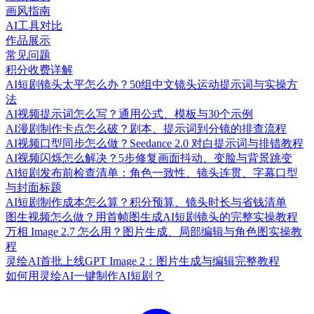
画风指南
AI工具对比
作品展示
常见问题
积分收费详解
AI短剧镜头太平怎么办？50组中文镜头运动提示词与实操方
法
AI视频提示词怎么写？通用公式、模板与30个示例
AI漫剧制作卡点怎么破？剧本、提示词到分镜的排查流程
AI视频口型同步怎么做？Seedance 2.0 对白提示词与排错教程
AI视频闪烁怎么解决？5步修复画面抖动、变脸与背景跳变
AI短剧发布前检查清单：角色一致性、镜头连贯、字幕口型
与封面标题
AI短剧制作成本怎么算？积分预算、镜头时长与省钱清单
图生视频怎么做？用首帧图生成AI短剧镜头的完整实操教程
万相 Image 2.7 怎么用？图片生成、局部编辑与角色图实操教
程
灵绘AI首批上线GPT Image 2：图片生成与编辑完整教程
如何用灵绘AI一键制作AI短剧？