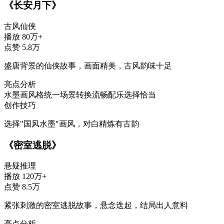
《长安月下》
古风仙侠
播放
80万+
点赞
5.8万
盛唐背景的仙侠故事，画面精美，古风韵味十足
亮点分析
水墨画风格统一
场景转换流畅
配乐选择恰当
创作技巧
选择"国风水墨"画风，对白精炼有古韵
《密室逃脱》
悬疑推理
播放
120万+
点赞
8.5万
紧张刺激的密室逃脱故事，悬念迭起，结局出人意料
亮点分析