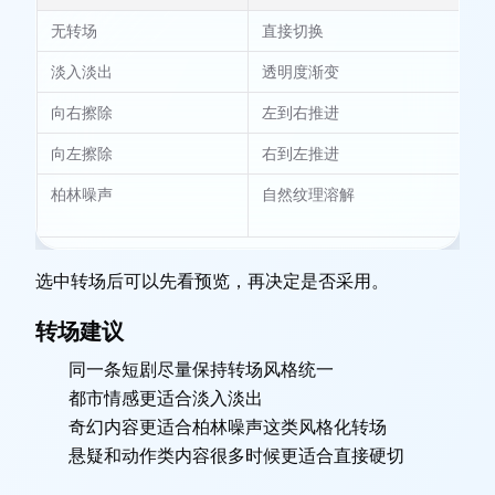
无转场
直接切换
快
淡入淡出
透明度渐变
抒
向右擦除
左到右推进
叙
向左擦除
右到左推进
回
柏林噪声
自然纹理溶解
梦
化
选中转场后可以先看预览，再决定是否采用。
转场建议
同一条短剧尽量保持转场风格统一
都市情感更适合淡入淡出
奇幻内容更适合柏林噪声这类风格化转场
悬疑和动作类内容很多时候更适合直接硬切