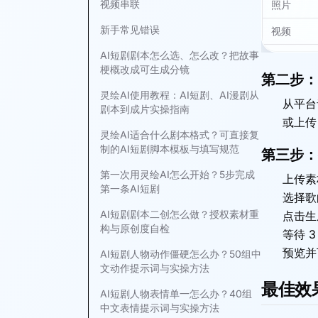
视频串联
照片
新手常见错误
视频
AI短剧剧本怎么选、怎么改？把故事
梗概改成可生成分镜
第二步：
灵绘AI使用教程：AI短剧、AI漫剧从
从平台
剧本到成片实操指南
或上传
灵绘AI适合什么剧本格式？可直接复
制的AI短剧脚本模板与填写规范
第三步：
第一次用灵绘AI怎么开始？5步完成
上传素
第一条AI短剧
选择歌
AI短剧剧本二创怎么做？授权素材重
点击生
构与原创度自检
等待 3
预览并
AI短剧人物动作僵硬怎么办？50组中
文动作提示词与实操方法
最佳效
AI短剧人物表情单一怎么办？40组
中文表情提示词与实操方法