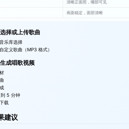
清晰正面照，嘴部可见
画面稳定，面部清晰
选择或上传歌曲
音乐库选择
自定义歌曲（MP3 格式）
生成唱歌视频
材
曲
成
 到 5 分钟
下载
果建议