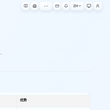
--
ZH
片。
优势