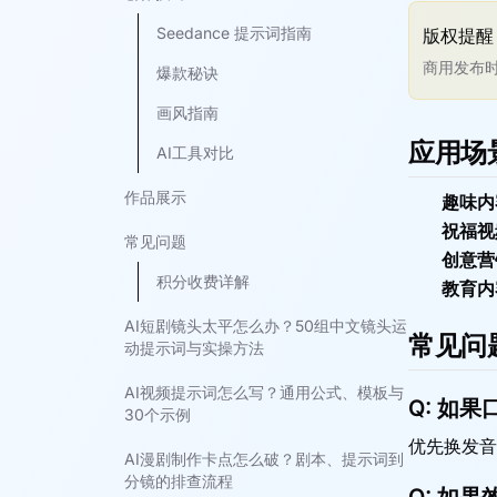
Seedance 提示词指南
版权提醒
商用发布
爆款秘诀
画风指南
应用场
AI工具对比
作品展示
趣味内
祝福视
常见问题
创意营
积分收费详解
教育内
AI短剧镜头太平怎么办？50组中文镜头运
常见问
动提示词与实操方法
AI视频提示词怎么写？通用公式、模板与
Q:
如果
30个示例
优先换发音
AI漫剧制作卡点怎么破？剧本、提示词到
分镜的排查流程