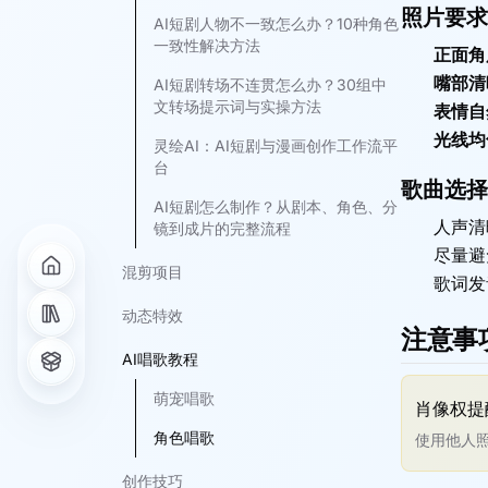
照片要求
AI短剧人物不一致怎么办？10种角色
一致性解决方法
正面角
嘴部清
AI短剧转场不连贯怎么办？30组中
文转场提示词与实操方法
表情自
光线均
灵绘AI：AI短剧与漫画创作工作流平
台
歌曲选择
AI短剧怎么制作？从剧本、角色、分
人声清
镜到成片的完整流程
尽量避
混剪项目
歌词发
动态特效
注意事
AI唱歌教程
萌宠唱歌
肖像权提
角色唱歌
使用他人
创作技巧