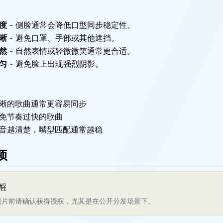
度
-
侧脸通常会降低口型同步稳定性。
晰
-
避免口罩、手部或其他遮挡。
然
-
自然表情或轻微微笑通常更合适。
匀
-
避免脸上出现强烈阴影。
晰的歌曲通常更容易同步
免节奏过快的歌曲
音越清楚，嘴型匹配通常越稳
项
醒
照片前请确认获得授权，尤其是在公开分发场景下。