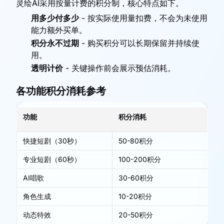
灵绘AI采用按量计费的积分制，核心特点如下。
用多少付多少
-
按实际使用量扣费，不会为未使用
能力额外买单。
积分永不过期
-
购买积分可以长期保留并持续使
用。
透明计价
-
关键操作前会展示预估消耗。
各功能积分消耗参考
功能
积分消耗
说
快捷短剧（30秒）
50-80积分
一
专业短剧（60秒）
100-200积分
可
AI唱歌
30-60积分
通
角色生成
10-20积分
6
动态特效
20-50积分
按