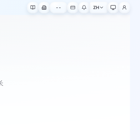
--
ZH
长