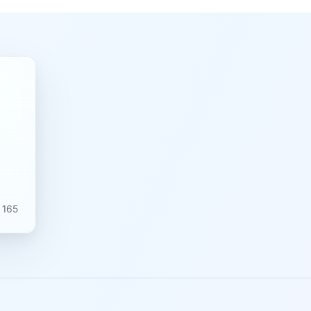
️
165