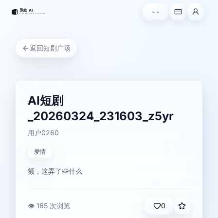
--
返回
短剧广场
AI短剧
_20260324_231603_z5yr
用户0260
爱情
额，这弄了些什么
👁️
165 次浏览
0