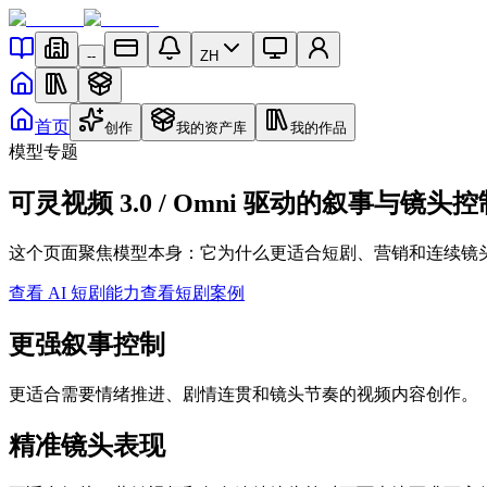
--
ZH
首页
创作
我的资产库
我的作品
模型专题
可灵视频 3.0 / Omni 驱动的叙事与镜头
这个页面聚焦模型本身：它为什么更适合短剧、营销和连续镜
查看 AI 短剧能力
查看短剧案例
更强叙事控制
更适合需要情绪推进、剧情连贯和镜头节奏的视频内容创作。
精准镜头表现