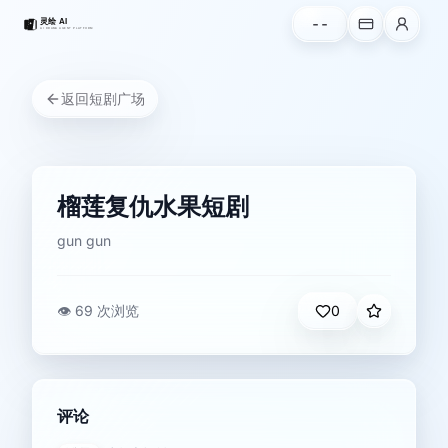
--
返回
短剧广场
榴莲复仇水果短剧
gun gun
👁️
69 次浏览
0
评论