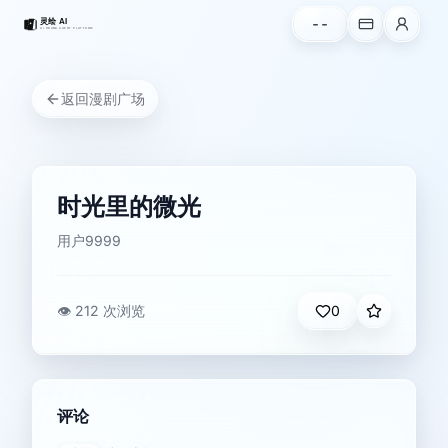
--
返回
漫剧广场
时光里的微光
用户9999
👁️
212 次浏览
0
评论