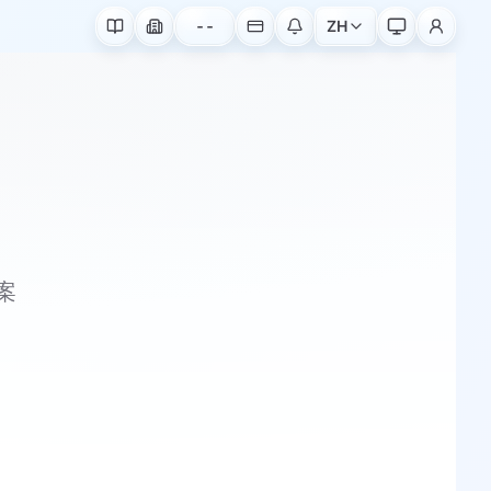
--
ZH
案