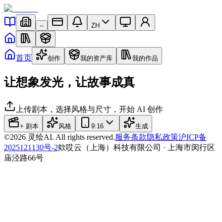
--
ZH
首页
创作
我的资产库
我的作品
让想象发光，让故事成真
上传剧本，选择风格与尺寸，开始 AI 创作
+ 剧本
风格
9:16
生成
©
2026
灵绘AI. All rights reserved.
服务条款
隐私政策
沪ICP备
2025121130号-2
欸哎云（上海）科技有限公司 · 上海市闵行区
庙泾路66号